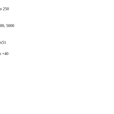
о 250
00, 5000
х51
о +40