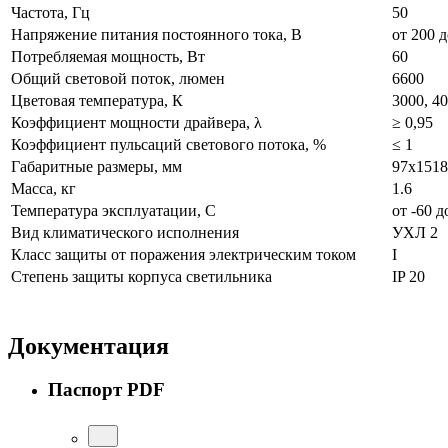
Частота, Гц
50
Напряжение питания постоянного тока, В
от 200 д
Потребляемая мощность, Вт
60
Общий световой поток, люмен
6600
Цветовая температура, К
3000, 40
Коэффициент мощности драйвера, λ
≥ 0,95
Коэффициент пульсаций светового потока, %
≤ 1
Габаритные размеры, мм
97х1518
Масса, кг
1.6
Температура эксплуатации, С
от -60 д
Вид климатического исполнения
УХЛ 2
Класс защиты от поражения электрическим током
I
Степень защиты корпуса светильника
IP 20
Документация
Паспорт PDF