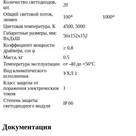
Количество светодиодов,
20
шт.
Общий световой поток,
100*
1000*
люмен
Цветовая температура, К
4500, 5000
Габаритные размеры, мм:
56x152x152
ВхДхШ
Коэффициент мощности
≥ 0,8
драйвера, сos φ
Масса, кг
0.5
Температура эксплуатации
от -40 до +50°С
Вид климатического
УХЛ 1
исполнения
Класс защиты от
поражения электрическим
1
током
Степень защиты
IP 66
светодиодного модуля
Документация