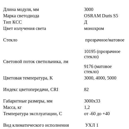
Длина модуля, мм
3000
Марка светодиода
OSRAM Duris S5
Тип КСС
Д
Цвет излучения света
монохром
Стекло
прозрачное/матовое
10195 (прозрачное
стекло)
Световой поток светильника, лм
9176 (матовое
стекло)
Цветовая температура, K
3000, 4000, 5000
Индекс цветопередачи, CRI
82
Габаритные размеры, мм
3000х33
Масса, кг
1,2
Температура эксплуатации, С
от -60 до +40
Вид климатического исполнения
УХЛ 1