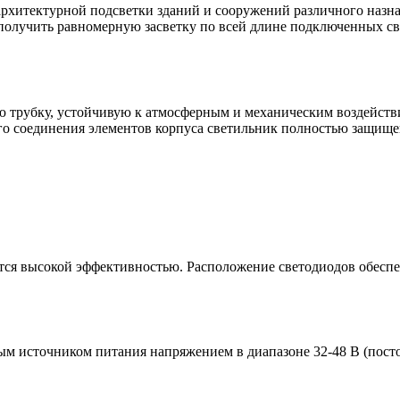
архитектурной подсветки зданий и сооружений различного назна
 получить равномерную засветку по всей длине подключенных с
ю трубку, устойчивую к атмосферным и механическим воздейств
го соединения элементов корпуса светильник полностью защищен
я высокой эффективностью. Расположение светодиодов обеспеч
ым источником питания напряжением в диапазоне 32-48 В (пост