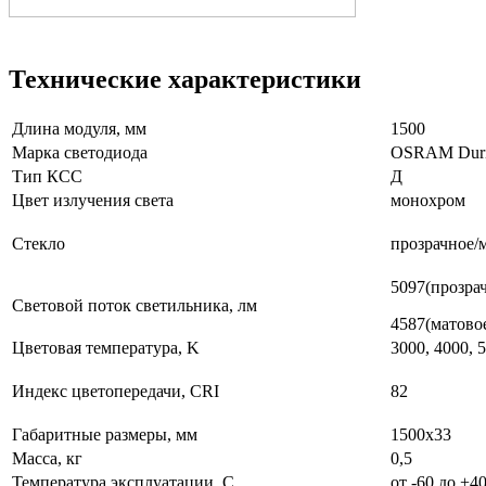
Технические характеристики
Длина модуля, мм
1500
Марка светодиода
OSRAM Duri
Тип КСС
Д
Цвет излучения света
монохром
Стекло
прозрачное/
5097(прозрач
Световой поток светильника, лм
4587(матово
Цветовая температура, K
3000, 4000, 
Индекс цветопередачи, CRI
82
Габаритные размеры, мм
1500х33
Масса, кг
0,5
Температура эксплуатации, С
от -60 до +4