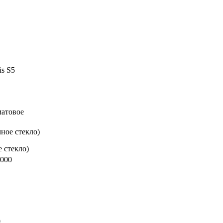
s S5
матовое
ное стекло)
е стекло)
5000
0