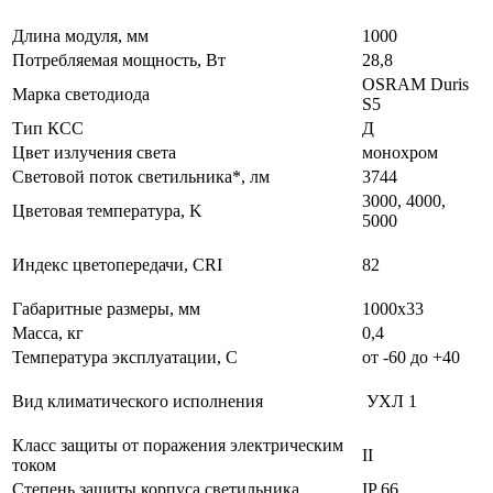
Длина модуля, мм
1000
Потребляемая мощность, Вт
28,8
OSRAM Duris
Марка светодиода
S5
Тип КСС
Д
Цвет излучения света
монохром
Световой поток светильника*, лм
3744
3000, 4000,
Цветовая температура, K
5000
Индекс цветопередачи, CRI
82
Габаритные размеры, мм
1000х33
Масса, кг
0,4
Температура эксплуатации, С
от -60 до +40
Вид климатического исполнения
УХЛ 1
Класс защиты от поражения электрическим
II
током
Степень защиты корпуса светильника
IP 66