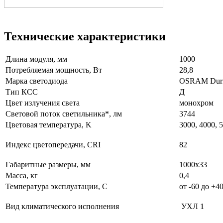
Технические характеристики
Длина модуля, мм
1000
Потребляемая мощность, Вт
28,8
Марка светодиода
OSRAM Duri
Тип КСС
Д
Цвет излучения света
монохром
Световой поток светильника*, лм
3744
Цветовая температура, K
3000, 4000, 
Индекс цветопередачи, CRI
82
Габаритные размеры, мм
1000х33
Масса, кг
0,4
Температура эксплуатации, С
от -60 до +4
Вид климатического исполнения
УХЛ 1