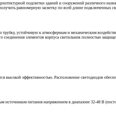
архитектурной подсветки зданий и сооружений различного назна
 получить равномерную засветку по всей длине подключенных с
ю трубку, устойчивую к атмосферным и механическим воздейств
го соединения элементов корпуса светильник полностью защищен
я высокой эффективностью. Расположение светодиодов обеспеч
ым источником питания напряжением в диапазоне 32-48 В (пост