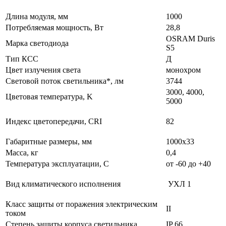
Длина модуля, мм
1000
Потребляемая мощность, Вт
28,8
OSRAM Duris
Марка светодиода
S5
Тип КСС
Д
Цвет излучения света
монохром
Световой поток светильника*, лм
3744
3000, 4000,
Цветовая температура, K
5000
Индекс цветопередачи, CRI
82
Габаритные размеры, мм
1000х33
Масса, кг
0,4
Температура эксплуатации, С
от -60 до +40
Вид климатического исполнения
УХЛ 1
Класс защиты от поражения электрическим
II
током
Степень защиты корпуса светильника
IP 66