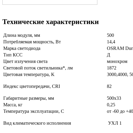
Технические характеристики
Длина модуля, мм
500
Потребляемая мощность, Вт
14,4
Марка светодиода
OSRAM Duri
Тип КСС
Д
Цвет излучения света
монохром
Световой поток светильника*, лм
1872
Цветовая температура, K
3000,4000, 5
Индекс цветопередачи, CRI
82
Габаритные размеры, мм
500х33
Масса, кг
0,25
Температура эксплуатации, С
от -60 до +4
Вид климатического исполнения
УХЛ 1