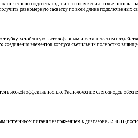
архитектурной подсветки зданий и сооружений различного назна
 получить равномерную засветку по всей длине подключенных с
ю трубку, устойчивую к атмосферным и механическим воздейств
го соединения элементов корпуса светильник полностью защищен
я высокой эффективностью. Расположение светодиодов обеспеч
ым источником питания напряжением в диапазоне 32-48 В (пост