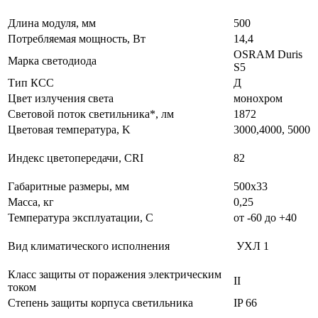
Длина модуля, мм
500
Потребляемая мощность, Вт
14,4
OSRAM Duris
Марка светодиода
S5
Тип КСС
Д
Цвет излучения света
монохром
Световой поток светильника*, лм
1872
Цветовая температура, K
3000,4000, 5000
Индекс цветопередачи, CRI
82
Габаритные размеры, мм
500х33
Масса, кг
0,25
Температура эксплуатации, С
от -60 до +40
Вид климатического исполнения
УХЛ 1
Класс защиты от поражения электрическим
II
током
Степень защиты корпуса светильника
IP 66