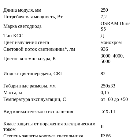
Длина модуля, мм
250
Потребляемая мощность, Вт
7,2
OSRAM Duris
Марка светодиода
S5
Тип КСС
Д
Цвет излучения света
монохром
Световой поток светильника*, лм
936
3000, 4000,
Цветовая температура, K
5000
Индекс цветопередачи, CRI
82
Габаритные размеры, мм
250х33
Масса, кг
0,15
Температура эксплуатации, С
от -60 до +50
Вид климатического исполнения
УХЛ 1
Класс защиты от поражения электрическим
II
током
Степень защиты корпуса светильника
IP 66