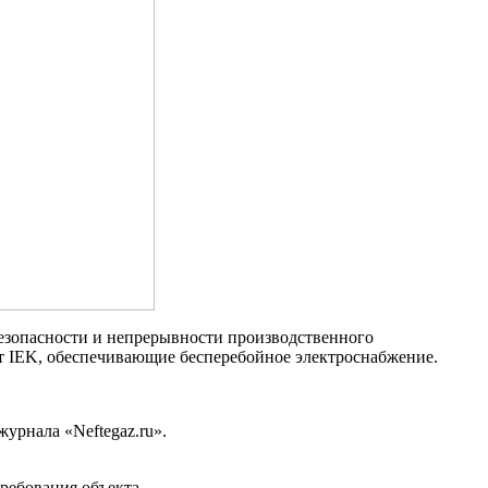
езопасности и непрерывности производственного
от IEK, обеспечивающие бесперебойное электроснабжение.
журнала «Neftegaz.ru».
ребования объекта.