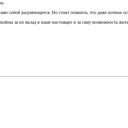
сы.
само собой разумеющееся. Но стоит помнить, что даже ночное о
войны за их вклад в наше настоящее и за саму возможность жить
info@ledel.online