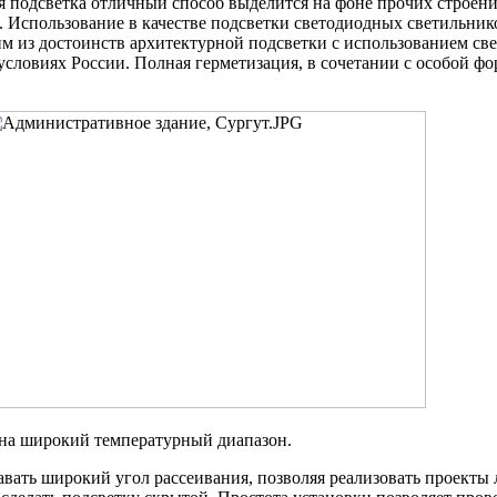
ая подсветка отличный способ выделится на фоне прочих строе
е. Использование в качестве подсветки светодиодных светильни
м из достоинств архитектурной подсветки с использованием све
 условиях России. Полная герметизация, в сочетании с особой 
на широкий температурный диапазон.
давать широкий угол рассеивания, позволяя реализовать проект