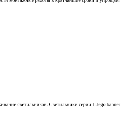
вести монтажные работы в кратчайшие сроки и упрощает
живание светильников. Светильники серии L-lego banner